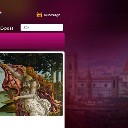
Kundvagn
E-post
Du har sparat produkten
i din lista