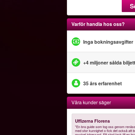
S
Varför handla hos oss?
Inga bokningsavgifter
+4 miljoner sålda biljet
35 års erfarenhet
Våra kunder säger
Uffizerna Florens
"En bra guide som tog oss genom renäs
med stor kunnighet o fick det också att bl
mycket intressant. Ett stort tack till en br