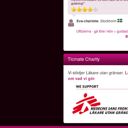
guidning!"
Eva-charlotte
, Stockholm
Uffizierna - gå före i kön + guida
B
Ticmate Charity
Vi stödjer Läkare utan gränser.
L
om vad vi gör