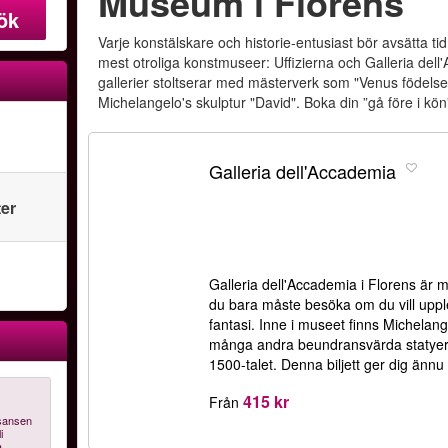
Museum i Florens
ök
Varje konstälskare och historie-entusiast bör avsätta tid 
mest otroliga konstmuseer: Uffizierna och Galleria del
gallerier stoltserar med mästerverk som "Venus födelse"
Michelangelo's skulptur "David". Boka din ”gå före i kön” 
Galleria dell'Accademia
ter
Galleria dell'Accademia i Florens är
du bara måste besöka om du vill upple
fantasi. Inne i museet finns Michelan
många andra beundransvärda statyer
1500-talet. Denna biljett ger dig ännu
415 kr
Från
sansen
i
a