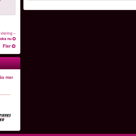
d visning
–
oka nu
Fler
äs mer