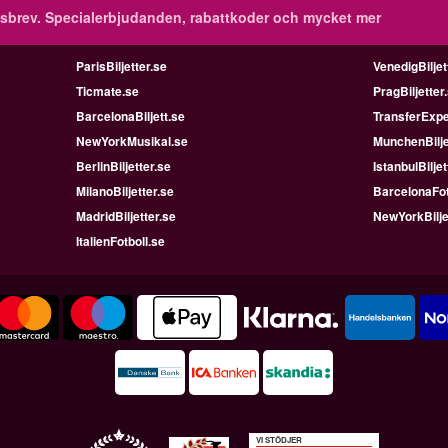
sbrev.
Specialerbjudanden, rabattkoder och mycket mer
ParisBiljetter.se
VenedigBiljet
Ticmate.se
PragBiljetter
BarcelonaBiljett.se
TransferExpe
NewYorkMusikal.se
MunchenBilje
BerlinBiljetter.se
IstanbulBiljet
MilanoBiljetter.se
BarcelonaFot
MadridBiljetter.se
NewYorkBilje
ItalienFotboll.se
VI STÖDJER