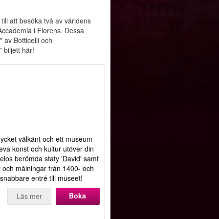
till att besöka två av världens
l'Accademia i Florens. Dessa
 av Botticelli och
biljett här!
 mycket välkänt och ett museum
va konst och kultur utöver din
gelos berömda staty 'David' samt
 och målningar från 1400- och
 snabbare entré till museet!
Boka
Läs mer