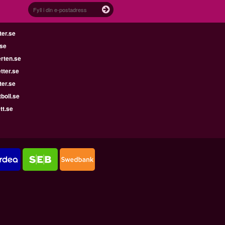
ter.se
.se
rten.se
tter.se
ter.se
boll.se
tt.se