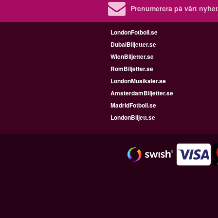
Prenumerera på vårt nyhet
LondonFotboll.se
DubaiBiljetter.se
WienBiljetter.se
RomBiljetter.se
LondonMusikaler.se
AmsterdamBiljetter.se
MadridFotboll.se
LondonBiljett.se