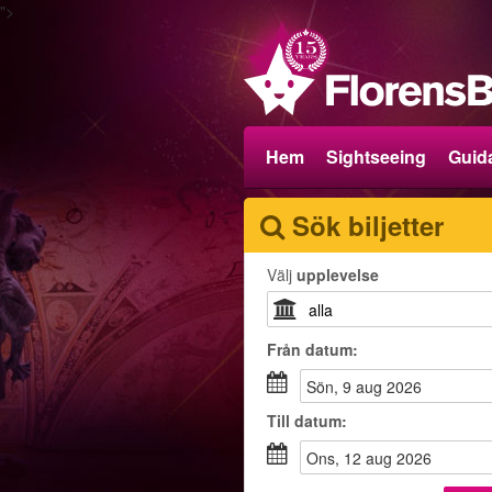
">
Hem
Sightseeing
Guida
Sök biljetter
Välj
upplevelse
Från
datum
:
sön, 9 aug 2026
Till
datum
:
ons, 12 aug 2026